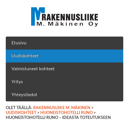
Etusivu
Uudiskohteet
Valmistuneet kohteet
Yritys
Yhteystiedot
OLET TÄÄLLÄ:
RAKENNUSLIIKE M. MÄKINEN
>
UUDISKOHTEET
>
HUONEISTOHOTELLI RUNO
>
HUONEISTOHOTELLI RUNO – IDEASTA TOTEUTUKSEEN