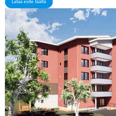
Lataa esite täältä