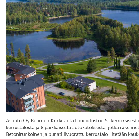
Asunto Oy Keuruun Kurkiranta II muodostuu 5 -kerroksisesta 1
kerrostalosta ja 8 paikkaisesta autokatoksesta, jotka rakennet
Betonirunkoinen ja punatiilivuorattu kerrostalo liitetään k