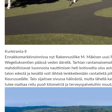
Kurkiranta II
Ennakkomarkkinoinnissa nyt Rakennusliike M. Mäkisen uusi R
Wegeliuksentien päässä veden äärellä. Tarhian rantamaisemat
mahdollistavat luonnosta nauttimisen heti kotiovelta ulos astu
talon edestä ja kesällä voit lähteä lenkkeilemään rantatietä pit
Keurusselälle. Talo sijaitsee sivussa hälinästä, mutta lähellä 
tulee matkaa reilu puoli kilometriä ja terveyspalveluihin muu