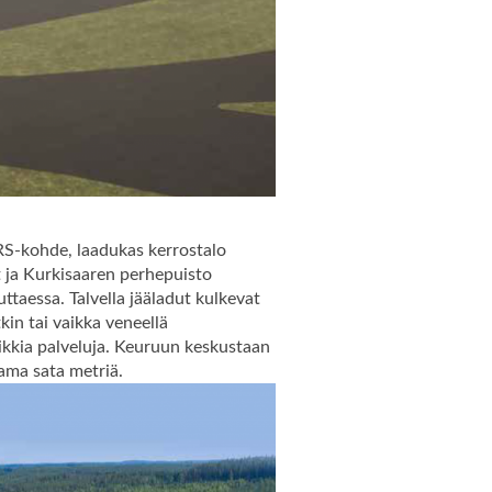
S-kohde, laadukas kerrostalo
 ja Kurkisaaren perhepuisto
ttaessa. Talvella jääladut kulkevat
kin tai vaikka veneellä
kaikkia palveluja. Keuruun keskustaan
tama sata metriä.