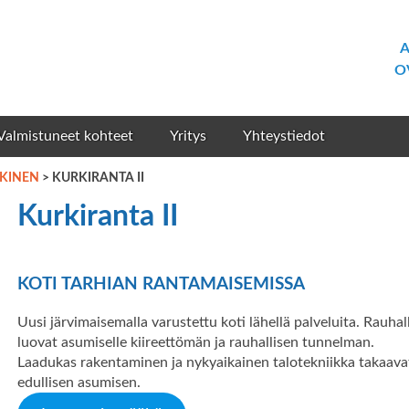
A
O
Valmistuneet kohteet
Yritys
Yhteystiedot
ÄKINEN
> KURKIRANTA II
Kurkiranta II
KOTI TARHIAN RANTAMAISEMISSA
Uusi järvimaisemalla varustettu koti lähellä palveluita. Rauha
luovat asumiselle kiireettömän ja rauhallisen tunnelman.
Laadukas rakentaminen ja nykyaikainen talotekniikka takaavat
edullisen asumisen.