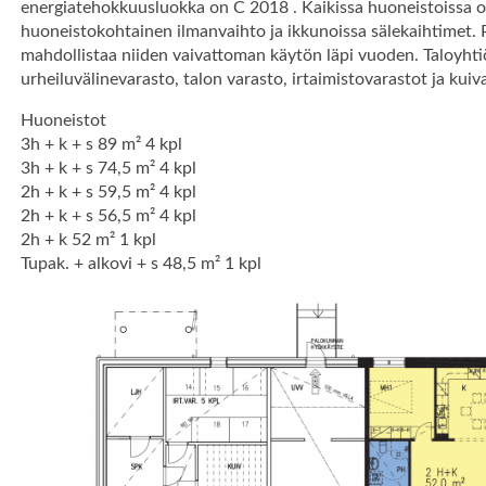
energiatehokkuusluokka on C 2018 . Kaikissa huoneistoissa o
huoneistokohtainen ilmanvaihto ja ikkunoissa sälekaihtimet. P
mahdollistaa niiden vaivattoman käytön läpi vuoden. Taloyhtiö
urheiluvälinevarasto, talon varasto, irtaimistovarastot ja kui
Huoneistot
3h + k + s 89 m² 4 kpl
3h + k + s 74,5 m² 4 kpl
2h + k + s 59,5 m² 4 kpl
2h + k + s 56,5 m² 4 kpl
2h + k 52 m² 1 kpl
Tupak. + alkovi + s 48,5 m² 1 kpl