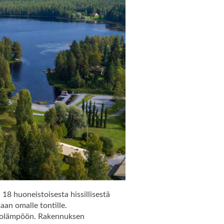
8 huoneistoisesta hissillisestä
aan omalle tontille.
aukolämpöön. Rakennuksen