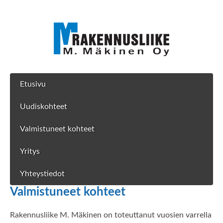
Etusivu
Uudiskohteet
Valmistuneet kohteet
Yritys
Yhteystiedot
Valmistuneet kohteet
Rakennusliike M. Mäkinen on toteuttanut vuosien varrella